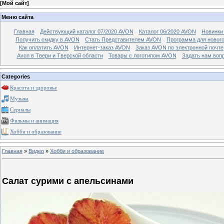
[
Мой сайт
]
Меню сайта
Главная
Действующий каталог 07/2020 AVON
Каталог 06/2020 AVON
Новинки 
Получить скидку в AVON
Стать Представителем AVON
Программа для новог
Как оплатить AVON
Интернет-заказ AVON
Заказ AVON по электронной почте
Avon в Твери и Тверской области
Товары с логотипом AVON
Задать нам воп
Categories
Красота и здоровье
Музыка
Сериалы
Фильмы и анимация
Хобби и образование
Главная
»
Видео
»
Хобби и образование
Салат сурими с апельсинами