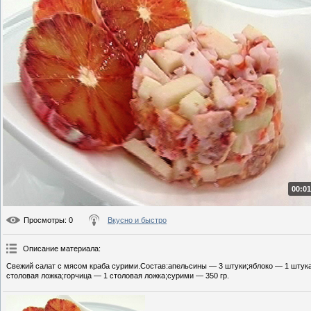
00:01
Просмотры
: 0
Вкусно и быстро
Описание материала
:
Свежий салат с мясом краба сурими.Состав:апельсины — 3 штуки;яблоко — 1 штука
столовая ложка;горчица — 1 столовая ложка;сурими — 350 гр.