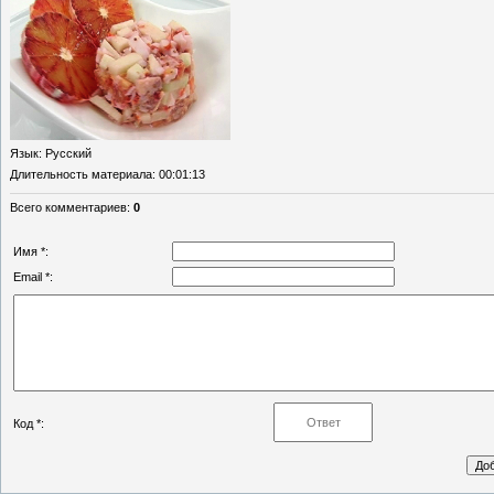
Язык
: Русский
Длительность материала
: 00:01:13
Всего комментариев
:
0
Имя *:
Email *:
Код *: