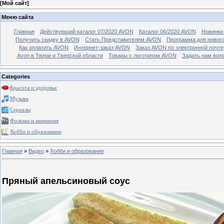
[
Мой сайт
]
Меню сайта
Главная
Действующий каталог 07/2020 AVON
Каталог 06/2020 AVON
Новинки 
Получить скидку в AVON
Стать Представителем AVON
Программа для новог
Как оплатить AVON
Интернет-заказ AVON
Заказ AVON по электронной почте
Avon в Твери и Тверской области
Товары с логотипом AVON
Задать нам воп
Categories
Красота и здоровье
Музыка
Сериалы
Фильмы и анимация
Хобби и образование
Главная
»
Видео
»
Хобби и образование
Пряный апельсиновый соус