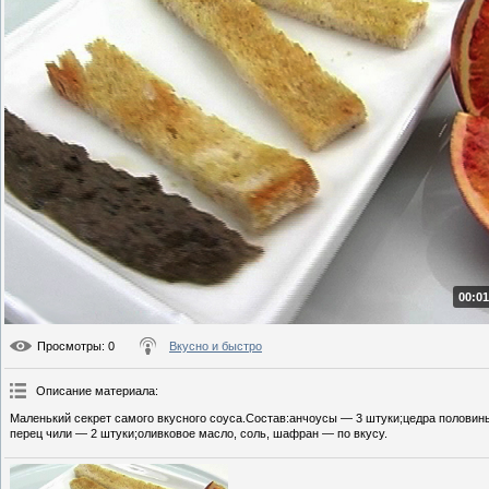
00:01
Просмотры
: 0
Вкусно и быстро
Описание материала
:
Маленький секрет самого вкусного соуса.Состав:анчоусы — 3 штуки;цедра половины
перец чили — 2 штуки;оливковое масло, соль, шафран — по вкусу.