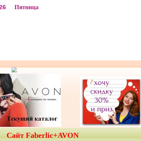
26
Пятница
Сайт Faberlic+AVON