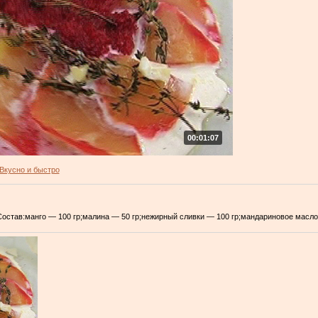
00:01:07
Вкусно и быстро
Состав:манго — 100 гр;малина — 50 гр;нежирный сливки — 100 гр;мандариновое масло 