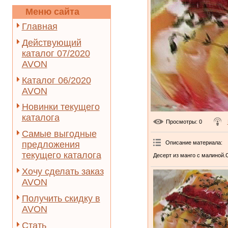
Меню сайта
Главная
Действующий
каталог 07/2020
AVON
Каталог 06/2020
AVON
Новинки текущего
каталога
Просмотры
: 0
Самые выгодные
Описание материала
:
предложения
текущего каталога
Десерт из манго с малиной.
Хочу сделать заказ
AVON
Получить скидку в
AVON
Стать