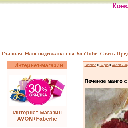
Конс
Главная
Наш видеоканал на YouTube
Стать Пре
Интернет-магазин
Главная
»
Видео
»
Хобби и о
Печеное манго с
Интернет-магазин
AVON+Faberlic