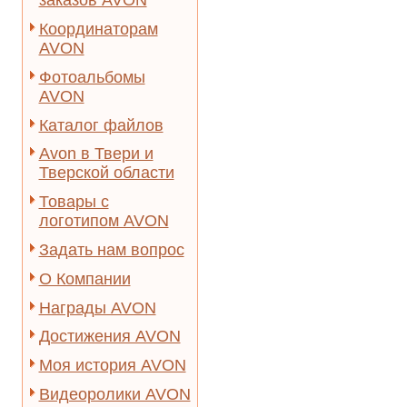
заказов AVON
Координаторам
AVON
Фотоальбомы
AVON
Каталог файлов
Avon в Твери и
Тверской области
Товары с
логотипом AVON
Задать нам вопрос
О Компании
Награды AVON
Достижения AVON
Моя история AVON
Видеоролики AVON