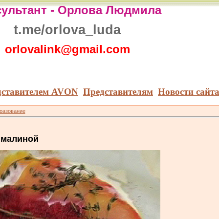
ультант -
Орлова Людмила
t.me/orlova_luda
orlovalink@gmail.com
дставителем AVON
Представителям
Новости сайт
бразование
 малиной