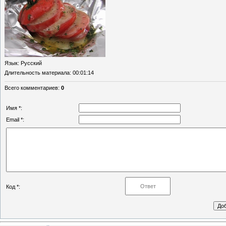
Язык
: Русский
Длительность материала
: 00:01:14
Всего комментариев
:
0
Имя *:
Email *:
Код *: