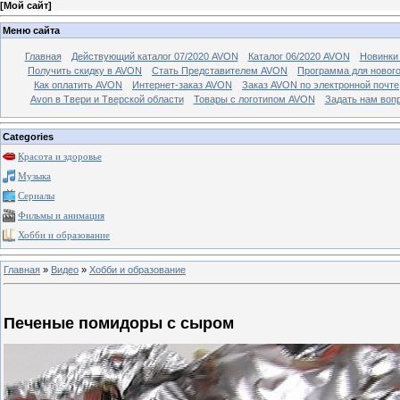
[
Мой сайт
]
Меню сайта
Главная
Действующий каталог 07/2020 AVON
Каталог 06/2020 AVON
Новинки 
Получить скидку в AVON
Стать Представителем AVON
Программа для новог
Как оплатить AVON
Интернет-заказ AVON
Заказ AVON по электронной почте
Avon в Твери и Тверской области
Товары с логотипом AVON
Задать нам воп
Categories
Красота и здоровье
Музыка
Сериалы
Фильмы и анимация
Хобби и образование
Главная
»
Видео
»
Хобби и образование
Печеные помидоры с сыром