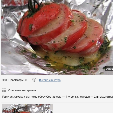
00:01
Просмотры
: 0
Вкусно и быстро
Описание материала
:
Горячая закуска к сытному обеду.Состав:сыр — 4 кусочка;помидор — 1 штука;петрушк