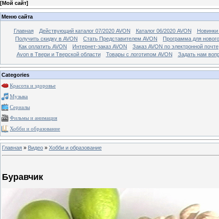
[
Мой сайт
]
Меню сайта
Главная
Действующий каталог 07/2020 AVON
Каталог 06/2020 AVON
Новинки 
Получить скидку в AVON
Стать Представителем AVON
Программа для новог
Как оплатить AVON
Интернет-заказ AVON
Заказ AVON по электронной почте
Avon в Твери и Тверской области
Товары с логотипом AVON
Задать нам воп
Categories
Красота и здоровье
Музыка
Сериалы
Фильмы и анимация
Хобби и образование
Главная
»
Видео
»
Хобби и образование
Буравчик