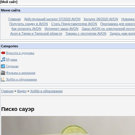
[
Мой сайт
]
Меню сайта
Главная
Действующий каталог 07/2020 AVON
Каталог 06/2020 AVON
Новинки 
Получить скидку в AVON
Стать Представителем AVON
Программа для новог
Как оплатить AVON
Интернет-заказ AVON
Заказ AVON по электронной почте
Avon в Твери и Тверской области
Товары с логотипом AVON
Задать нам воп
Categories
Красота и здоровье
Музыка
Сериалы
Фильмы и анимация
Хобби и образование
Главная
»
Видео
»
Хобби и образование
Писко сауэр