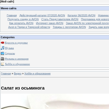
[
Мой сайт
]
Меню сайта
Главная
Действующий каталог 07/2020 AVON
Каталог 06/2020 AVON
Новинки 
Получить скидку в AVON
Стать Представителем AVON
Программа для новог
Как оплатить AVON
Интернет-заказ AVON
Заказ AVON по электронной почте
Avon в Твери и Тверской области
Товары с логотипом AVON
Задать нам воп
Categories
Красота и здоровье
Музыка
Сериалы
Фильмы и анимация
Хобби и образование
Главная
»
Видео
»
Хобби и образование
Салат из осьминога