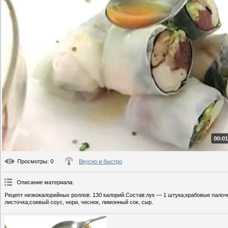
00:01
Просмотры
: 0
Вкусно и быстро
Описание материала
:
Рецепт низкокалорийных роллов. 130 калорий.Состав:лук — 1 штука;крабовые палоч
листочка;соевый соус, нори, чеснок, лимонный сок, сыр.