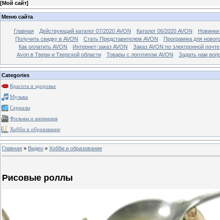
[
Мой сайт
]
Меню сайта
Главная
Действующий каталог 07/2020 AVON
Каталог 06/2020 AVON
Новинки 
Получить скидку в AVON
Стать Представителем AVON
Программа для новог
Как оплатить AVON
Интернет-заказ AVON
Заказ AVON по электронной почте
Avon в Твери и Тверской области
Товары с логотипом AVON
Задать нам воп
Categories
Красота и здоровье
Музыка
Сериалы
Фильмы и анимация
Хобби и образование
Главная
»
Видео
»
Хобби и образование
Рисовые роллы