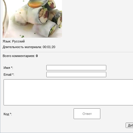
Язык
: Русский
Длительность материала
: 00:01:20
Всего комментариев
:
0
Имя *:
Email *:
Код *: