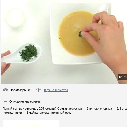
00:01
Просмотры
: 0
Вкусно и быстро
Описание материала
:
Легкий суп из чечевицы. 205 калорий.Состав:кориандр — 1 пучок;чечевица — 1/4 ста
ложки;сливки — 1 чайная ложка;лимонный сок.