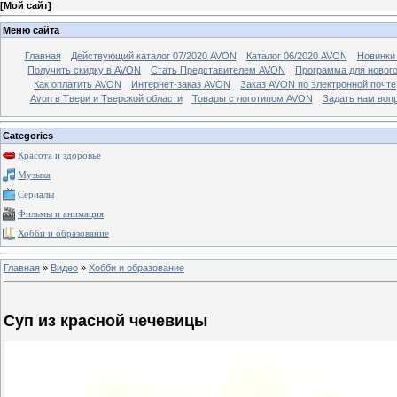
[
Мой сайт
]
Меню сайта
Главная
Действующий каталог 07/2020 AVON
Каталог 06/2020 AVON
Новинки 
Получить скидку в AVON
Стать Представителем AVON
Программа для новог
Как оплатить AVON
Интернет-заказ AVON
Заказ AVON по электронной почте
Avon в Твери и Тверской области
Товары с логотипом AVON
Задать нам воп
Categories
Красота и здоровье
Музыка
Сериалы
Фильмы и анимация
Хобби и образование
Главная
»
Видео
»
Хобби и образование
Суп из красной чечевицы