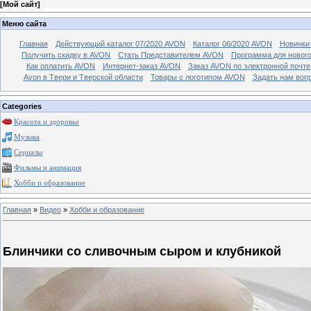
[
Мой сайт
]
Меню сайта
Главная
Действующий каталог 07/2020 AVON
Каталог 06/2020 AVON
Новинки 
Получить скидку в AVON
Стать Представителем AVON
Программа для новог
Как оплатить AVON
Интернет-заказ AVON
Заказ AVON по электронной почте
Avon в Твери и Тверской области
Товары с логотипом AVON
Задать нам воп
Categories
Красота и здоровье
Музыка
Сериалы
Фильмы и анимация
Хобби и образование
Главная
»
Видео
»
Хобби и образование
Блинчики со сливочным сыром и клубникой