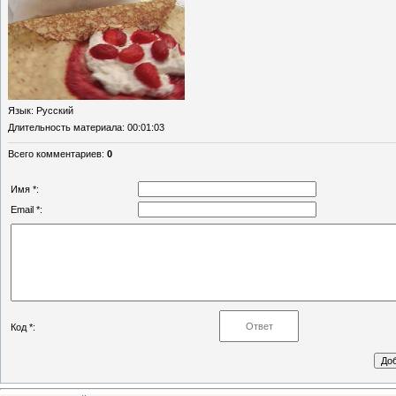
Язык
: Русский
Длительность материала
: 00:01:03
Всего комментариев
:
0
Имя *:
Email *:
Код *: