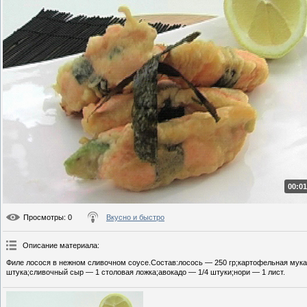
00:01
Просмотры
: 0
Вкусно и быстро
Описание материала
:
Филе лосося в нежном сливочном соусе.Состав:лосось — 250 гр;картофельная мука
штука;сливочный сыр — 1 столовая ложка;авокадо — 1/4 штуки;нори — 1 лист.