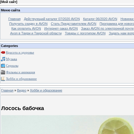
[
Мой сайт
]
Меню сайта
Главная
Действующий каталог 07/2020 AVON
Каталог 06/2020 AVON
Новинки 
Получить скидку в AVON
Стать Представителем AVON
Программа для новог
Как оплатить AVON
Интернет-заказ AVON
Заказ AVON по электронной почте
Avon в Твери и Тверской области
Товары с логотипом AVON
Задать нам воп
Categories
Красота и здоровье
Музыка
Сериалы
Фильмы и анимация
Хобби и образование
Главная
»
Видео
»
Хобби и образование
Лосось бабочка