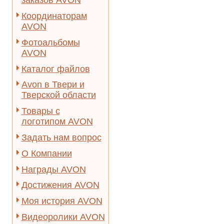
заказов AVON
Координаторам
AVON
Фотоальбомы
AVON
Каталог файлов
Avon в Твери и
Тверской области
Товары с
логотипом AVON
Задать нам вопрос
О Компании
Награды AVON
Достижения AVON
Моя история AVON
Видеоролики AVON