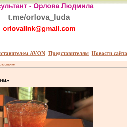
ультант -
Орлова Людмила
t.me/orlova_luda
orlovalink@gmail.com
дставителем AVON
Представителям
Новости сайт
бразование
они»