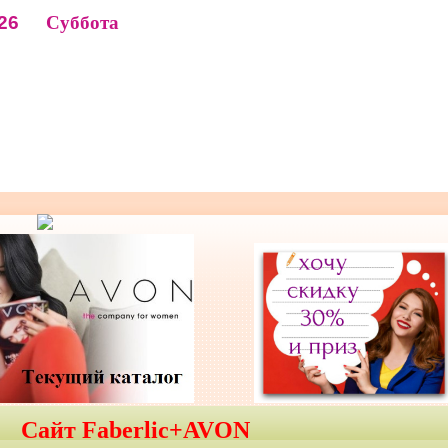
26
Суббота
Сайт Faberlic+AVON