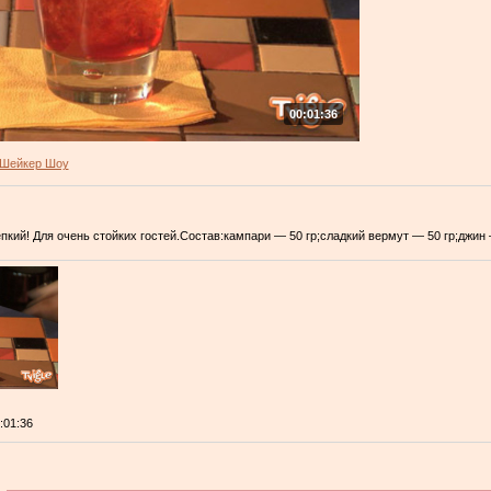
00:01:36
Шейкер Шоу
пкий! Для очень стойких гостей.Состав:кампари — 50 гр;сладкий вермут — 50 гр;джин 
0:01:36