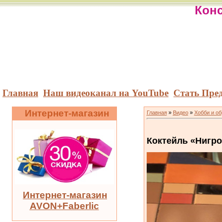
Конс
Главная
Наш видеоканал на YouTube
Стать Пре
Интернет-магазин
Главная
»
Видео
»
Хобби и о
Коктейль «Нигр
Интернет-магазин
AVON+Faberlic