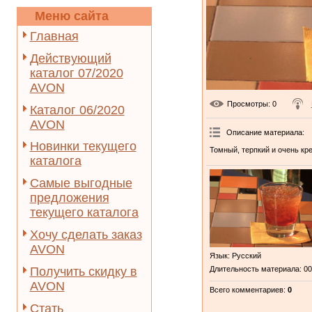
Меню сайта
Главная
Действующий
каталог 07/2020
AVON
Просмотры
: 0
Каталог 06/2020
AVON
Описание материала
:
Новинки текущего
Томный, терпкий и очень кре
каталога
Самые выгодные
предложения
текущего каталога
Хочу сделать заказ
AVON
Язык
: Русский
Получить скидку в
Длительность материала
: 0
AVON
Всего комментариев
:
0
Стать