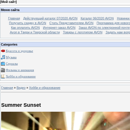
[
Мой сайт
]
Меню сайта
Главная
Действующий каталог 07/2020 AVON
Каталог 06/2020 AVON
Новинки 
Получить скидку в AVON
Стать Представителем AVON
Программа для новог
Как оплатить AVON
Интернет-заказ AVON
Заказ AVON по электронной почте
Avon в Твери и Тверской области
Товары с логотипом AVON
Задать нам воп
Categories
Красота и здоровье
Музыка
Сериалы
Фильмы и анимация
Хобби и образование
Главная
»
Видео
»
Хобби и образование
Summer Sunset