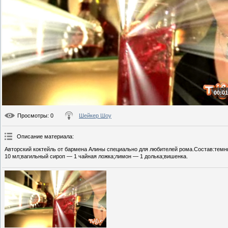
00:01
Просмотры
: 0
Шейкер Шоу
Описание материала
:
Авторский коктейль от бармена Алины специально для любителей рома.Состав:тем
10 мл;вагильный сироп — 1 чайная ложка;лимон — 1 долька;вишенка.