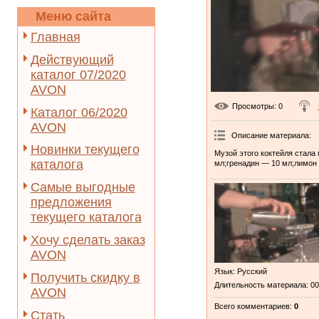
Меню сайта
Главная
Действующий
каталог 07/2020
AVON
Просмотры
: 0
Каталог 06/2020
AVON
Описание материала
:
Новинки текущего
Музой этого коктейля стала
каталога
мл;гренадин — 10 мл;лимон
Самые выгодные
предложения
текущего каталога
Хочу сделать заказ
AVON
Язык
: Русский
Получить скидку в
Длительность материала
: 0
AVON
Всего комментариев
:
0
Стать