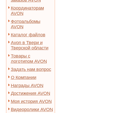
заказов AVON
Координаторам
AVON
Фотоальбомы
AVON
Каталог файлов
Avon в Твери и
Тверской области
Товары с
логотипом AVON
Задать нам вопрос
О Компании
Награды AVON
Достижения AVON
Моя история AVON
Видеоролики AVON