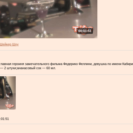
00:01:51
Шейкер Шоу
 главная героиня замечательного фильма Федерико Феллини, девушка по имени Кабир
 — 2 штуки;ананасовый сок — 60 мл.
0:01:51