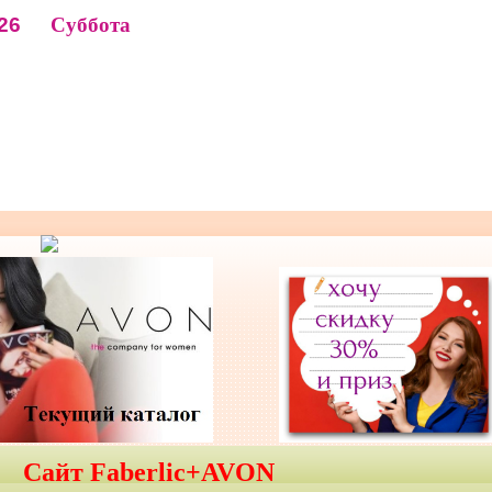
26
Суббота
Сайт Faberlic+AVON