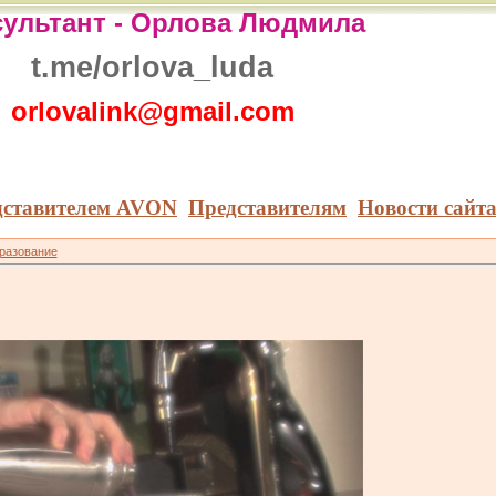
ультант -
Орлова Людмила
t.me/orlova_luda
orlovalink@gmail.com
дставителем AVON
Представителям
Новости сайт
бразование