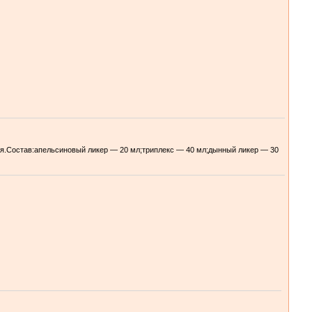
ия.Состав:апельсиновый ликер — 20 мл;триплекс — 40 мл;дынный ликер — 30