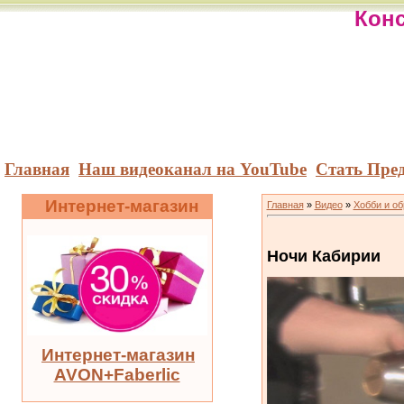
Конс
Главная
Наш видеоканал на YouTube
Стать Пре
Интернет-магазин
Главная
»
Видео
»
Хобби и о
Ночи Кабирии
Интернет-магазин
AVON+Faberlic