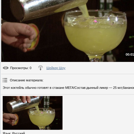
00:01
Просмотры
: 0
Шейкер Шоу
Описание материала
:
Этот коктейль обычно готовят в стакане МЕГА!Состав:дынный ликер — 25 мл;банан
Язык
: Русский