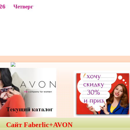
26
Четверг
Сайт Faberlic+AVON