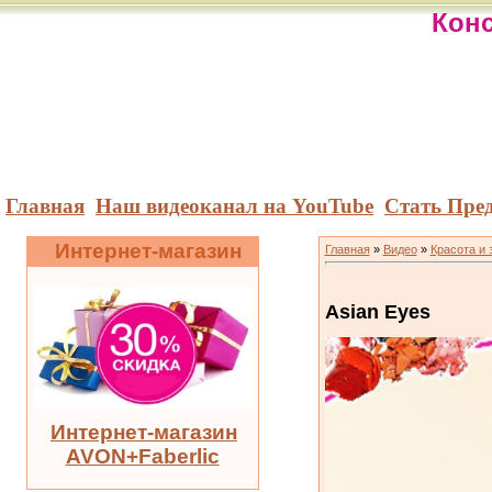
Конс
Главная
Наш видеоканал на YouTube
Стать Пре
Интернет-магазин
Главная
»
Видео
»
Красота и 
Asian Eyes
Интернет-магазин
AVON+Faberlic