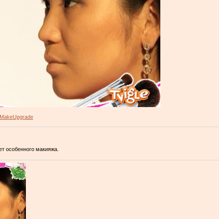
MakeUpgrade
ет особенного макияжа.