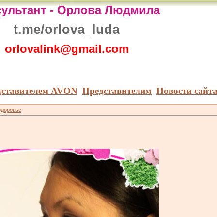
ультант -
Орлова Людмила
t.me/orlova_luda
orlovalink@gmail.com
дставителем AVON
Представителям
Новости сайт
здоровье