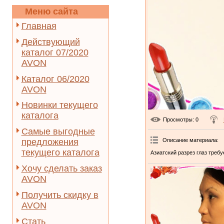
Меню сайта
Главная
Действующий
каталог 07/2020
AVON
Каталог 06/2020
AVON
Новинки текущего
каталога
Просмотры
: 0
Самые выгодные
Описание материала
:
предложения
текущего каталога
Азиатский разрез глаз требу
Хочу сделать заказ
AVON
Получить скидку в
AVON
Стать