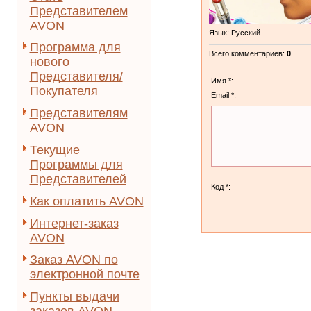
Представителем
AVON
Язык
: Русский
Программа для
Всего комментариев
:
0
нового
Представителя/
Имя *:
Покупателя
Email *:
Представителям
AVON
Текущие
Программы для
Представителей
Код *:
Как оплатить AVON
Интернет-заказ
AVON
Заказ AVON по
электронной почте
Пункты выдачи