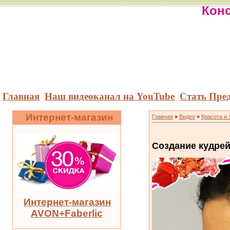
Конс
Главная
Наш видеоканал на YouTube
Стать Пре
Интернет-магазин
Главная
»
Видео
»
Красота и 
Создание кудре
Интернет-магазин
AVON+Faberlic