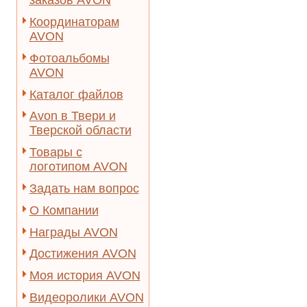
заказов AVON
Координаторам
AVON
Фотоальбомы
AVON
Каталог файлов
Avon в Твери и
Тверской области
Товары с
логотипом AVON
Задать нам вопрос
О Компании
Награды AVON
Достижения AVON
Моя история AVON
Видеоролики AVON