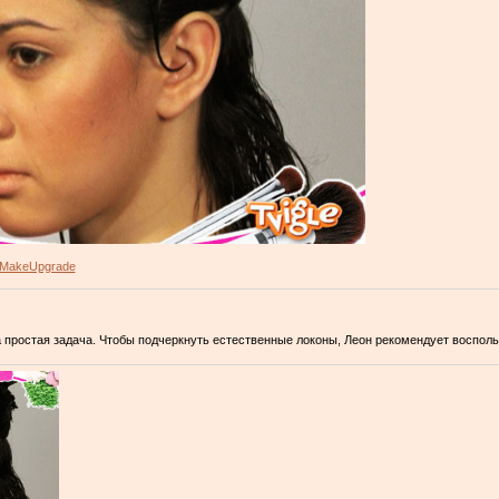
MakeUpgrade
а простая задача. Чтобы подчеркнуть естественные локоны, Леон рекомендует воспо