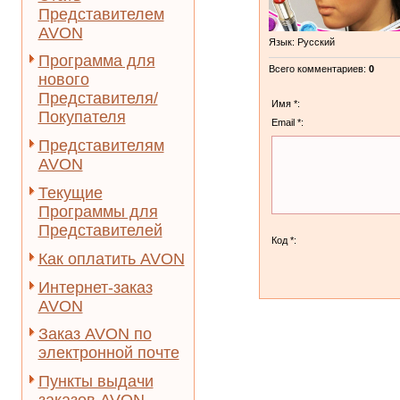
Представителем
AVON
Язык
: Русский
Программа для
Всего комментариев
:
0
нового
Представителя/
Имя *:
Покупателя
Email *:
Представителям
AVON
Текущие
Программы для
Представителей
Код *:
Как оплатить AVON
Интернет-заказ
AVON
Заказ AVON по
электронной почте
Пункты выдачи