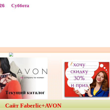
26
Суббота
Сайт Faberlic+AVON