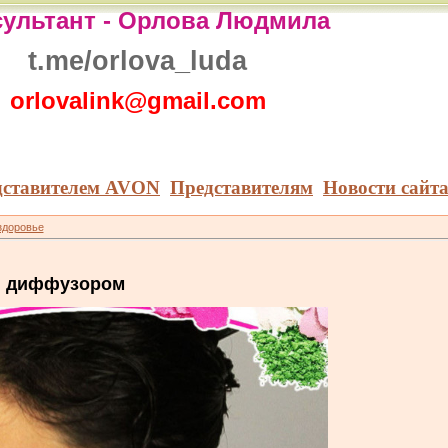
ультант -
Орлова Людмила
t.me/orlova_luda
orlovalink@gmail.com
дставителем AVON
Представителям
Новости сайт
здоровье
й диффузором