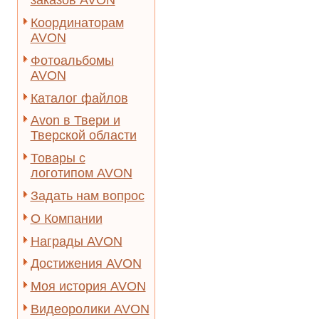
заказов AVON
Координаторам
AVON
Фотоальбомы
AVON
Каталог файлов
Avon в Твери и
Тверской области
Товары с
логотипом AVON
Задать нам вопрос
О Компании
Награды AVON
Достижения AVON
Моя история AVON
Видеоролики AVON