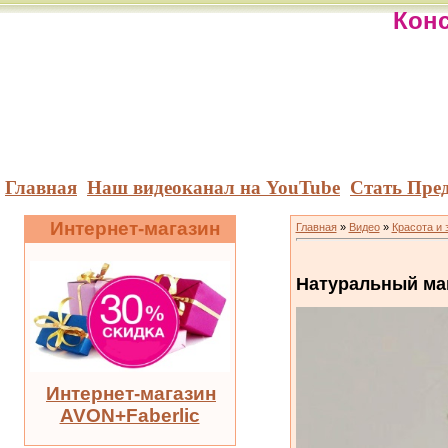
Конс
Главная
Наш видеоканал на YouTube
Стать Пре
Интернет-магазин
Главная
»
Видео
»
Красота и 
Натуральный ма
Интернет-магазин
AVON+Faberlic