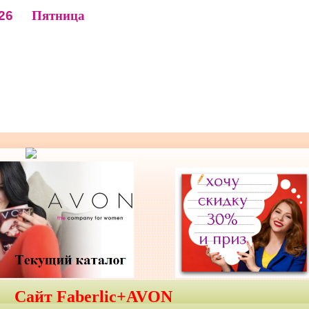
26
Пятница
Сайт Faberlic+AVON