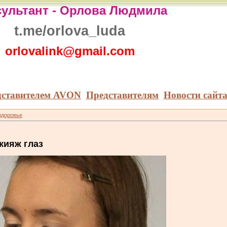
ультант -
Орлова Людмила
t.me/orlova_luda
orlovalink@gmail.com
дставителем AVON
Представителям
Новости сайт
здоровье
кияж глаз