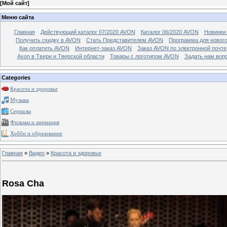
[
Мой сайт
]
Меню сайта
Главная
Действующий каталог 07/2020 AVON
Каталог 06/2020 AVON
Новинки 
Получить скидку в AVON
Стать Представителем AVON
Программа для новог
Как оплатить AVON
Интернет-заказ AVON
Заказ AVON по электронной почте
Avon в Твери и Тверской области
Товары с логотипом AVON
Задать нам воп
Categories
Красота и здоровье
Музыка
Сериалы
Фильмы и анимация
Хобби и образование
Главная
»
Видео
»
Красота и здоровье
Rosa Cha