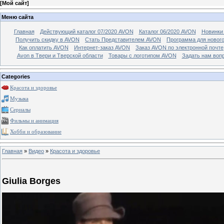
[
Мой сайт
]
Меню сайта
Главная
Действующий каталог 07/2020 AVON
Каталог 06/2020 AVON
Новинки 
Получить скидку в AVON
Стать Представителем AVON
Программа для новог
Как оплатить AVON
Интернет-заказ AVON
Заказ AVON по электронной почте
Avon в Твери и Тверской области
Товары с логотипом AVON
Задать нам воп
Categories
Красота и здоровье
Музыка
Сериалы
Фильмы и анимация
Хобби и образование
Главная
»
Видео
»
Красота и здоровье
Giulia Borges