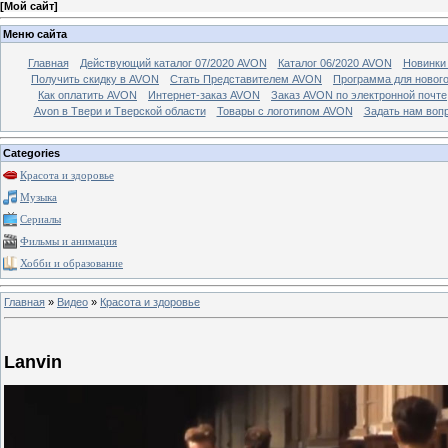
[
Мой сайт
]
Меню сайта
Главная
Действующий каталог 07/2020 AVON
Каталог 06/2020 AVON
Новинки 
Получить скидку в AVON
Стать Представителем AVON
Программа для новог
Как оплатить AVON
Интернет-заказ AVON
Заказ AVON по электронной почте
Avon в Твери и Тверской области
Товары с логотипом AVON
Задать нам воп
Categories
Красота и здоровье
Музыка
Сериалы
Фильмы и анимация
Хобби и образование
Главная
»
Видео
»
Красота и здоровье
Lanvin