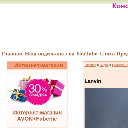
Конс
Главная
Наш видеоканал на YouTube
Стать Пре
Интернет-магазин
Главная
»
Видео
»
Красота и 
Lanvin
Интернет-магазин
AVON+Faberlic