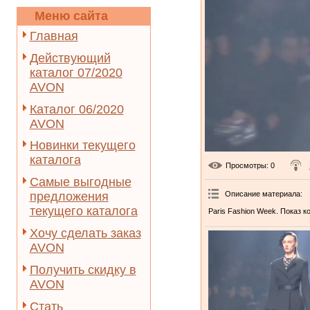
Меню сайта
Главная
Действующий
каталог 07/2020
AVON
Каталог 06/2020
AVON
Новинки текущего
каталога
Просмотры
: 0
Самые выгодные
Описание материала
:
предложения
текущего каталога
Paris Fashion Week. Показ к
Хочу сделать заказ
AVON
Получить скидку в
AVON
Стать