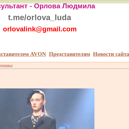
ультант -
Орлова Людмила
t.me/orlova_luda
orlovalink@gmail.com
дставителем AVON
Представителям
Новости сайт
здоровье