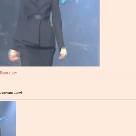
Shine show
оллекции Lanvin.