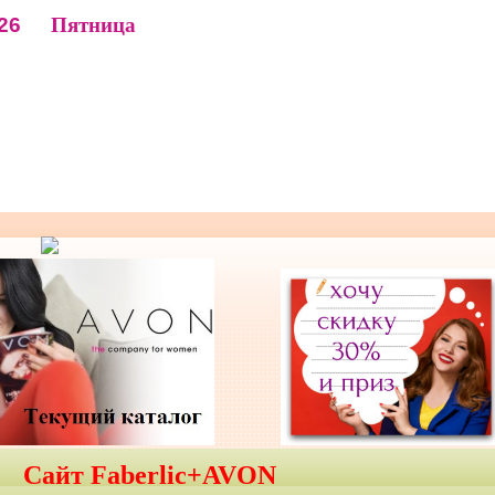
26
Пятница
Сайт Faberlic+AVON