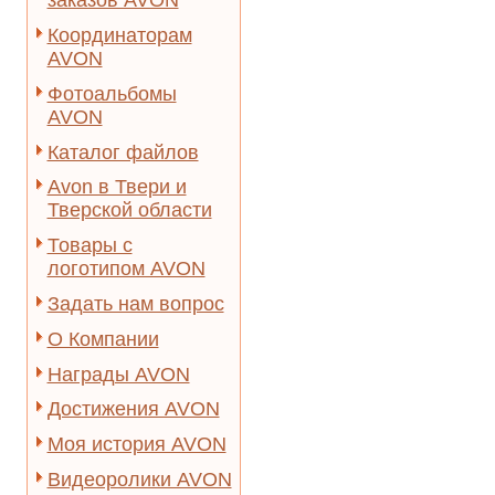
заказов AVON
Координаторам
AVON
Фотоальбомы
AVON
Каталог файлов
Avon в Твери и
Тверской области
Товары с
логотипом AVON
Задать нам вопрос
О Компании
Награды AVON
Достижения AVON
Моя история AVON
Видеоролики AVON