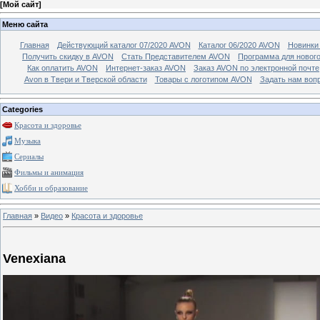
[
Мой сайт
]
Меню сайта
Главная
Действующий каталог 07/2020 AVON
Каталог 06/2020 AVON
Новинки 
Получить скидку в AVON
Стать Представителем AVON
Программа для новог
Как оплатить AVON
Интернет-заказ AVON
Заказ AVON по электронной почте
Avon в Твери и Тверской области
Товары с логотипом AVON
Задать нам воп
Categories
Красота и здоровье
Музыка
Сериалы
Фильмы и анимация
Хобби и образование
Главная
»
Видео
»
Красота и здоровье
Venexiana