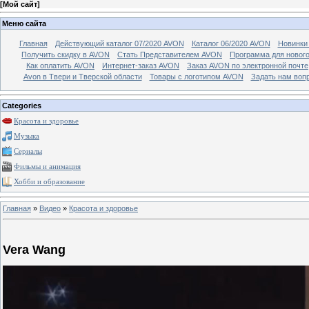
[
Мой сайт
]
Меню сайта
Главная
Действующий каталог 07/2020 AVON
Каталог 06/2020 AVON
Новинки 
Получить скидку в AVON
Стать Представителем AVON
Программа для новог
Как оплатить AVON
Интернет-заказ AVON
Заказ AVON по электронной почте
Avon в Твери и Тверской области
Товары с логотипом AVON
Задать нам воп
Categories
Красота и здоровье
Музыка
Сериалы
Фильмы и анимация
Хобби и образование
Главная
»
Видео
»
Красота и здоровье
Vera Wang