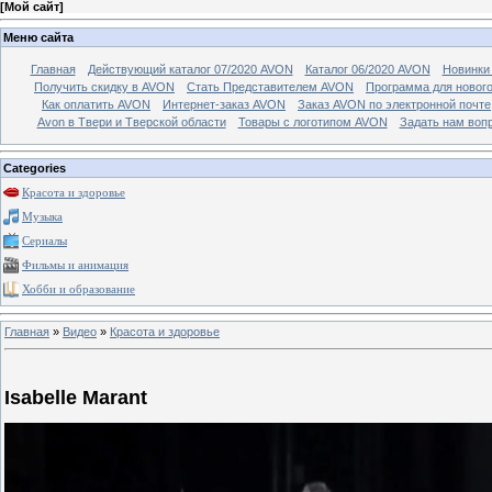
[
Мой сайт
]
Меню сайта
Главная
Действующий каталог 07/2020 AVON
Каталог 06/2020 AVON
Новинки 
Получить скидку в AVON
Стать Представителем AVON
Программа для новог
Как оплатить AVON
Интернет-заказ AVON
Заказ AVON по электронной почте
Avon в Твери и Тверской области
Товары с логотипом AVON
Задать нам воп
Categories
Красота и здоровье
Музыка
Сериалы
Фильмы и анимация
Хобби и образование
Главная
»
Видео
»
Красота и здоровье
Isabelle Marant