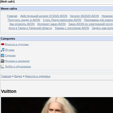
[
Мой сайт
]
Меню сайта
Главная
Действующий каталог 07/2020 AVON
Каталог 06/2020 AVON
Новинки 
Получить скидку в AVON
Стать Представителем AVON
Программа для новог
Как оплатить AVON
Интернет-заказ AVON
Заказ AVON по электронной почте
Avon в Твери и Тверской области
Товары с логотипом AVON
Задать нам воп
Categories
Красота и здоровье
Музыка
Сериалы
Фильмы и анимация
Хобби и образование
Главная
»
Видео
»
Красота и здоровье
Vuitton