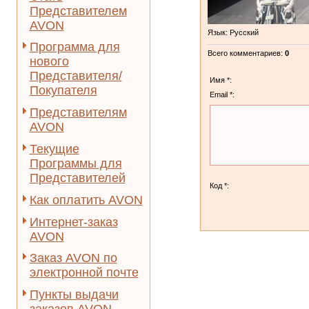
Представителем
AVON
Язык
: Русский
Программа для
Всего комментариев
:
0
нового
Представителя/
Имя *:
Покупателя
Email *:
Представителям
AVON
Текущие
Программы для
Представителей
Код *:
Как оплатить AVON
Интернет-заказ
AVON
Заказ AVON по
электронной почте
Пункты выдачи