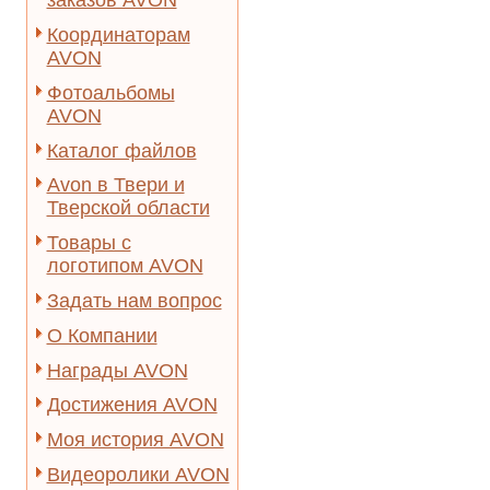
заказов AVON
Координаторам
AVON
Фотоальбомы
AVON
Каталог файлов
Avon в Твери и
Тверской области
Товары с
логотипом AVON
Задать нам вопрос
О Компании
Награды AVON
Достижения AVON
Моя история AVON
Видеоролики AVON