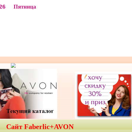
26
Пятница
Сайт Faberlic+AVON