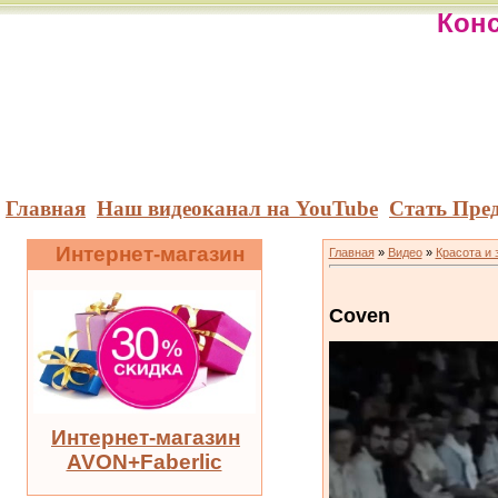
Конс
Главная
Наш видеоканал на YouTube
Стать Пре
Интернет-магазин
Главная
»
Видео
»
Красота и 
Coven
Интернет-магазин
AVON+Faberlic