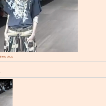
Shine show
en.