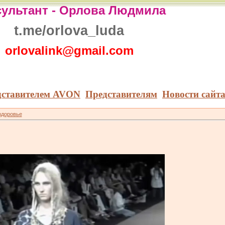
ультант -
Орлова Людмила
t.me/orlova_luda
orlovalink@gmail.com
дставителем AVON
Представителям
Новости сайт
здоровье