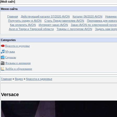
[
Мой сайт
]
Меню сайта
Главная
Действующий каталог 07/2020 AVON
Каталог 06/2020 AVON
Новинки 
Получить скидку в AVON
Стать Представителем AVON
Программа для новог
Как оплатить AVON
Интернет-заказ AVON
Заказ AVON по электронной почте
Avon в Твери и Тверской области
Товары с логотипом AVON
Задать нам воп
Categories
Красота и здоровье
Музыка
Сериалы
Фильмы и анимация
Хобби и образование
Главная
»
Видео
»
Красота и здоровье
Versace