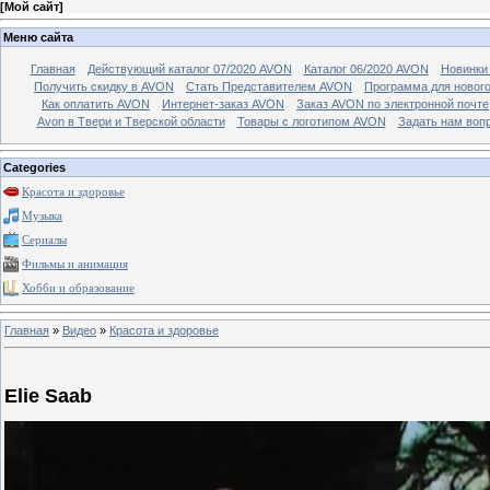
[
Мой сайт
]
Меню сайта
Главная
Действующий каталог 07/2020 AVON
Каталог 06/2020 AVON
Новинки 
Получить скидку в AVON
Стать Представителем AVON
Программа для новог
Как оплатить AVON
Интернет-заказ AVON
Заказ AVON по электронной почте
Avon в Твери и Тверской области
Товары с логотипом AVON
Задать нам воп
Categories
Красота и здоровье
Музыка
Сериалы
Фильмы и анимация
Хобби и образование
Главная
»
Видео
»
Красота и здоровье
Elie Saab