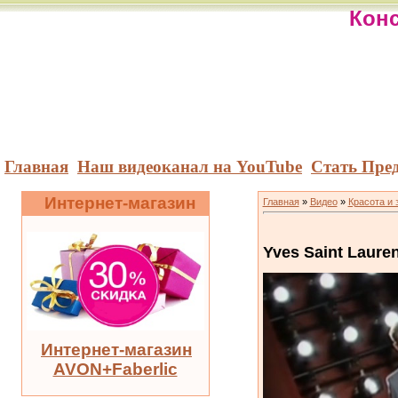
Конс
Главная
Наш видеоканал на YouTube
Стать Пре
Интернет-магазин
Главная
»
Видео
»
Красота и 
Yves Saint Lauren
Интернет-магазин
AVON+Faberlic