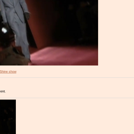
Shine show
ent.