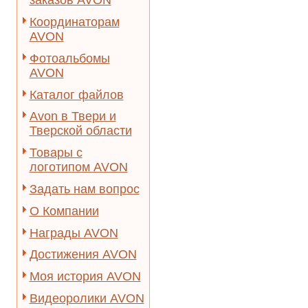
заказов AVON
Координаторам
AVON
Фотоальбомы
AVON
Каталог файлов
Avon в Твери и
Тверской области
Товары с
логотипом AVON
Задать нам вопрос
О Компании
Награды AVON
Достижения AVON
Моя история AVON
Видеоролики AVON