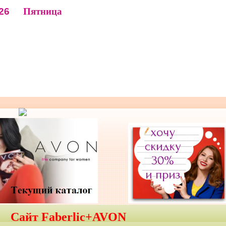
26
Пятница
Сайт Faberlic+AVON