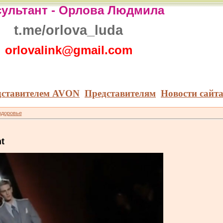
ультант -
Орлова Людмила
t.me/orlova_luda
orlovalink@gmail.com
дставителем AVON
Представителям
Новости сайт
здоровье
t