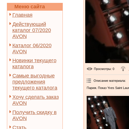
Меню сайта
Главная
Действующий
каталог 07/2020
AVON
Каталог 06/2020
AVON
Новинки текущего
каталога
Просмотры
: 0
Самые выгодные
Описание материала
:
предложения
текущего каталога
Париж. Показ Yves Saint Laur
Хочу сделать заказ
AVON
Получить скидку в
AVON
Стать