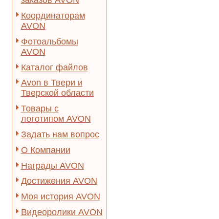
заказов AVON
Координаторам
AVON
Фотоальбомы
AVON
Каталог файлов
Avon в Твери и
Тверской области
Товары с
логотипом AVON
Задать нам вопрос
О Компании
Награды AVON
Достижения AVON
Моя история AVON
Видеоролики AVON