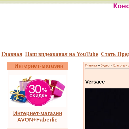
Конс
Главная
Наш видеоканал на YouTube
Стать Пре
Интернет-магазин
Главная
»
Видео
»
Красота и 
Versace
Интернет-магазин
AVON+Faberlic