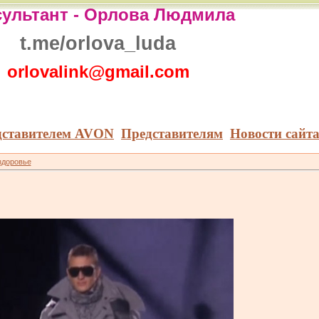
ультант -
Орлова Людмила
t.me/orlova_luda
orlovalink@gmail.com
дставителем AVON
Представителям
Новости сайт
здоровье