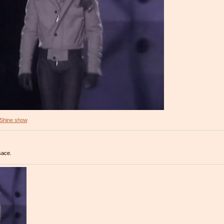
Shine show
sace.