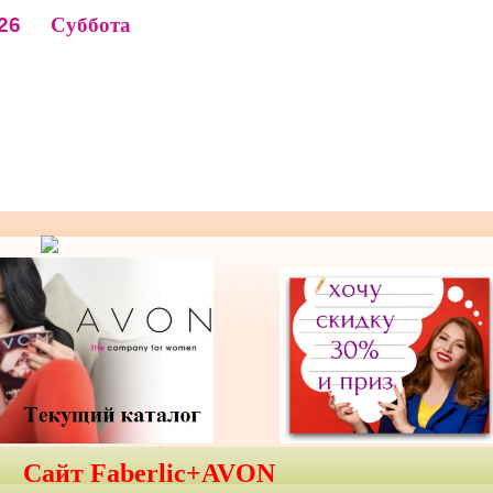
26
Суббота
Сайт Faberlic+AVON