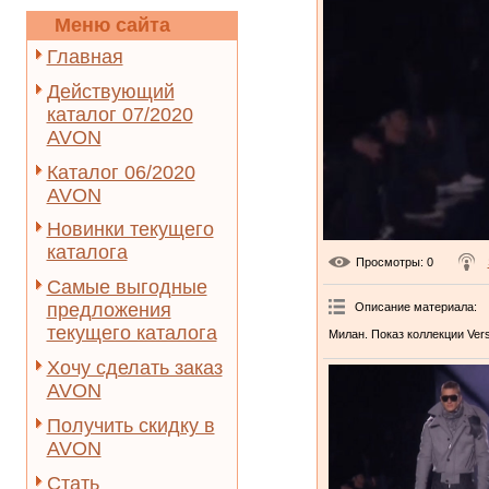
Меню сайта
Главная
Действующий
каталог 07/2020
AVON
Каталог 06/2020
AVON
Новинки текущего
каталога
Просмотры
: 0
Самые выгодные
предложения
Описание материала
:
текущего каталога
Милан. Показ коллекции Ver
Хочу сделать заказ
AVON
Получить скидку в
AVON
Стать