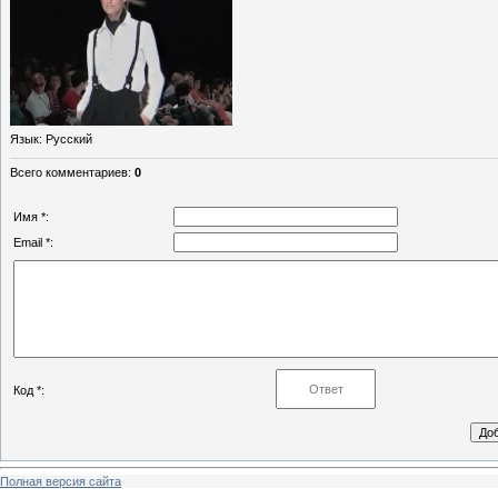
Язык
: Русский
Всего комментариев
:
0
Имя *:
Email *:
Код *:
Полная версия сайта