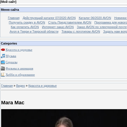
[
Мой сайт
]
Меню сайта
Главная
Действующий каталог 07/2020 AVON
Каталог 06/2020 AVON
Новинки 
Получить скидку в AVON
Стать Представителем AVON
Программа для новог
Как оплатить AVON
Интернет-заказ AVON
Заказ AVON по электронной почте
Avon в Твери и Тверской области
Товары с логотипом AVON
Задать нам воп
Categories
Красота и здоровье
Музыка
Сериалы
Фильмы и анимация
Хобби и образование
Главная
»
Видео
»
Красота и здоровье
Mara Mac