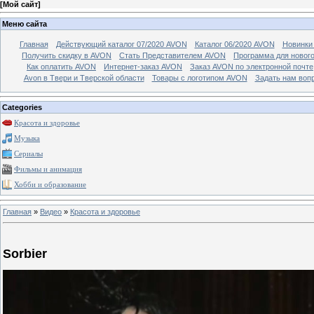
[
Мой сайт
]
Меню сайта
Главная
Действующий каталог 07/2020 AVON
Каталог 06/2020 AVON
Новинки 
Получить скидку в AVON
Стать Представителем AVON
Программа для новог
Как оплатить AVON
Интернет-заказ AVON
Заказ AVON по электронной почте
Avon в Твери и Тверской области
Товары с логотипом AVON
Задать нам воп
Categories
Красота и здоровье
Музыка
Сериалы
Фильмы и анимация
Хобби и образование
Главная
»
Видео
»
Красота и здоровье
Sorbier