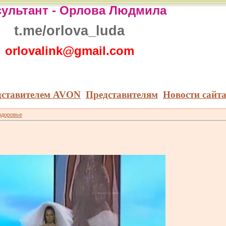
ультант -
Орлова Людмила
t.me/orlova_luda
orlovalink@gmail.com
дставителем AVON
Представителям
Новости сайт
здоровье