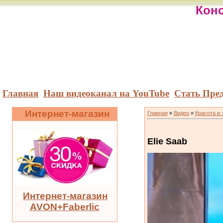
Конс
Главная
Наш видеоканал на YouTube
Стать Пре
Интернет-магазин
Главная
»
Видео
»
Красота и 
Elie Saab
Интернет-магазин
AVON+Faberlic