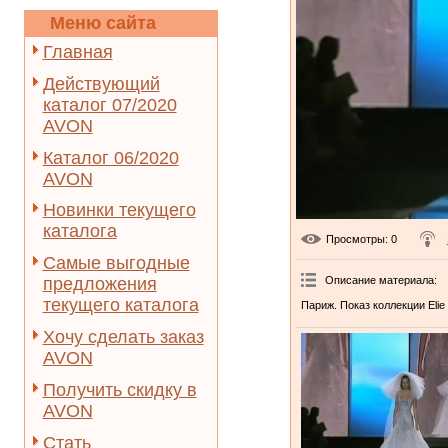
Меню сайта
Главная
Действующий
каталог 07/2020
AVON
Каталог 06/2020
AVON
Новинки текущего
каталога
Просмотры
: 0
Самые выгодные
Описание материала
:
предложения
текущего каталога
Париж. Показ коллекции Elie
Хочу сделать заказ
AVON
Получить скидку в
AVON
Стать