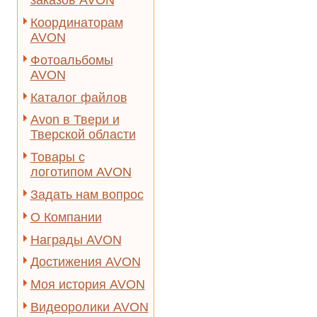
заказов AVON
Координаторам
AVON
Фотоальбомы
AVON
Каталог файлов
Avon в Твери и
Тверской области
Товары с
логотипом AVON
Задать нам вопрос
О Компании
Награды AVON
Достижения AVON
Моя история AVON
Видеоролики AVON