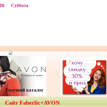
26
Суббота
Сайт Faberlic+AVON