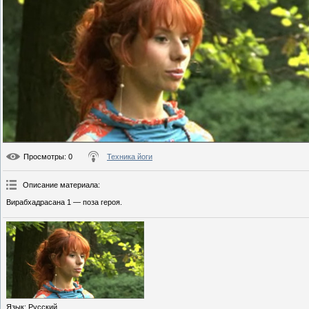
Просмотры
: 0
Техника йоги
Описание материала
:
Вирабхадрасана 1 — поза героя.
Язык
: Русский