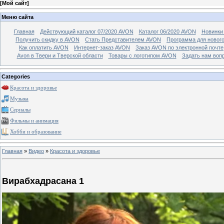
[
Мой сайт
]
Меню сайта
Главная
Действующий каталог 07/2020 AVON
Каталог 06/2020 AVON
Новинки 
Получить скидку в AVON
Стать Представителем AVON
Программа для новог
Как оплатить AVON
Интернет-заказ AVON
Заказ AVON по электронной почте
Avon в Твери и Тверской области
Товары с логотипом AVON
Задать нам воп
Categories
Красота и здоровье
Музыка
Сериалы
Фильмы и анимация
Хобби и образование
Главная
»
Видео
»
Красота и здоровье
Вирабхадрасана 1