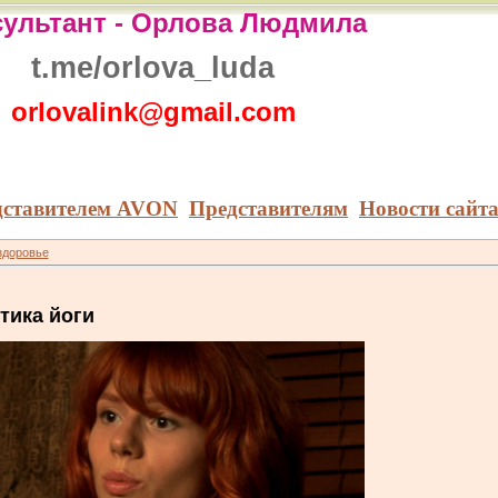
ультант -
Орлова Людмила
t.me/orlova_luda
orlovalink@gmail.com
дставителем AVON
Представителям
Новости сайт
здоровье
тика йоги