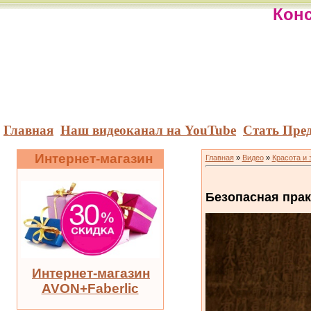
Конс
Главная
Наш видеоканал на YouTube
Стать Пре
Интернет-магазин
Главная
»
Видео
»
Красота и 
Безопасная прак
Интернет-магазин
AVON+Faberlic