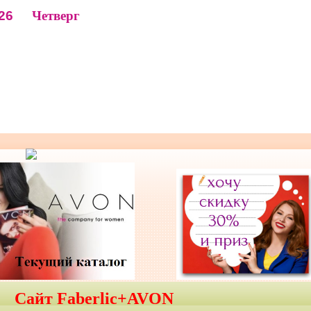
26
Четверг
Сайт Faberlic+AVON