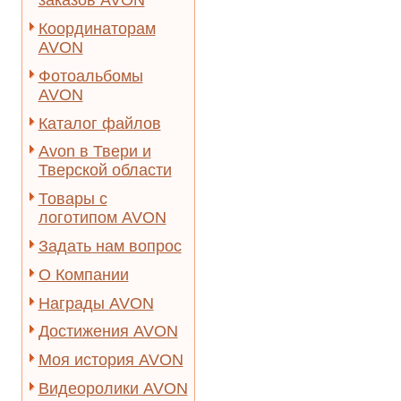
заказов AVON
Координаторам
AVON
Фотоальбомы
AVON
Каталог файлов
Avon в Твери и
Тверской области
Товары с
логотипом AVON
Задать нам вопрос
О Компании
Награды AVON
Достижения AVON
Моя история AVON
Видеоролики AVON