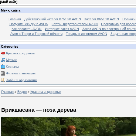
[
Мой сайт
]
Меню сайта
Главная
Действующий каталог 07/2020 AVON
Каталог 06/2020 AVON
Новинки 
Получить скидку в AVON
Стать Представителем AVON
Программа для новог
Как оплатить AVON
Интернет-заказ AVON
Заказ AVON по электронной почте
Avon в Твери и Тверской области
Товары с логотипом AVON
Задать нам воп
Categories
Красота и здоровье
Музыка
Сериалы
Фильмы и анимация
Хобби и образование
Главная
»
Видео
»
Красота и здоровье
Врикшасана — поза дерева