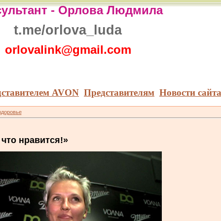
ультант -
Орлова Людмила
t.me/orlova_luda
orlovalink@gmail.com
дставителем AVON
Представителям
Новости сайт
здоровье
 что нравится!»