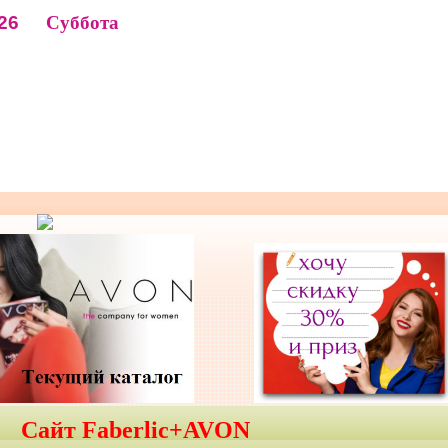
26
Суббота
Сайт Faberlic+AVON