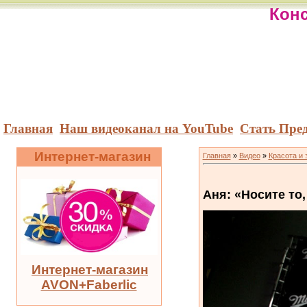
Конс
Главная
Наш видеоканал на YouTube
Стать Пре
Интернет-магазин
Главная
»
Видео
»
Красота и 
Аня: «Носите то,
Интернет-магазин
AVON+Faberlic