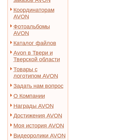
заказов AVON
Координаторам
AVON
Фотоальбомы
AVON
Каталог файлов
Avon в Твери и
Тверской области
Товары с
логотипом AVON
Задать нам вопрос
О Компании
Награды AVON
Достижения AVON
Моя история AVON
Видеоролики AVON