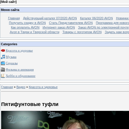
[
Мой сайт
]
Меню сайта
Главная
Действующий каталог 07/2020 AVON
Каталог 06/2020 AVON
Новинки 
Получить скидку в AVON
Стать Представителем AVON
Программа для новог
Как оплатить AVON
Интернет-заказ AVON
Заказ AVON по электронной почте
Avon в Твери и Тверской области
Товары с логотипом AVON
Задать нам воп
Categories
Красота и здоровье
Музыка
Сериалы
Фильмы и анимация
Хобби и образование
Главная
»
Видео
»
Красота и здоровье
Пятифунтовые туфли