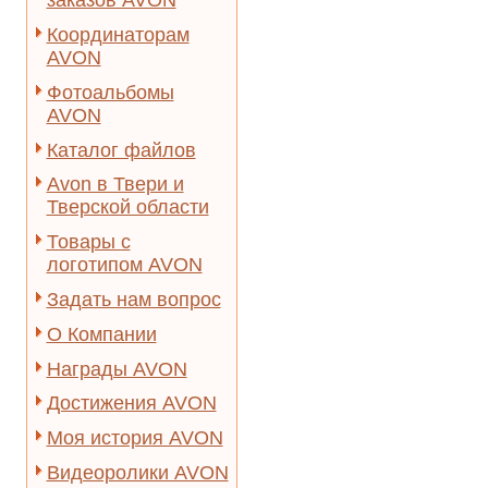
заказов AVON
Координаторам
AVON
Фотоальбомы
AVON
Каталог файлов
Avon в Твери и
Тверской области
Товары с
логотипом AVON
Задать нам вопрос
О Компании
Награды AVON
Достижения AVON
Моя история AVON
Видеоролики AVON