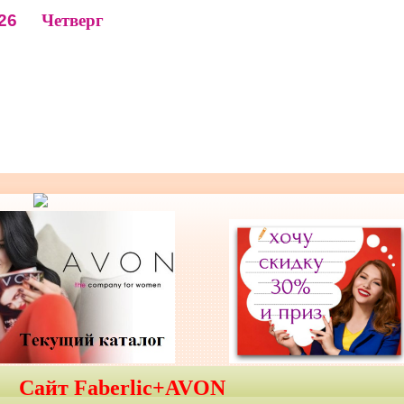
26
Четверг
Сайт Faberlic+AVON