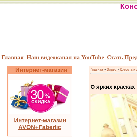
Конс
Главная
Наш видеоканал на YouTube
Стать Пре
Интернет-магазин
Главная
»
Видео
»
Красота и 
О ярких красках
Интернет-магазин
AVON+Faberlic