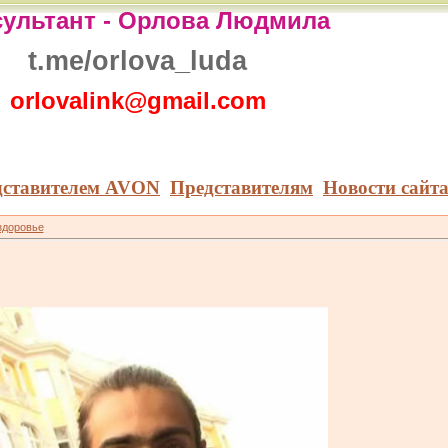
ультант -
Орлова Людмила
t.me/orlova_luda
orlovalink@gmail.com
дставителем AVON
Представителям
Новости сайт
здоровье