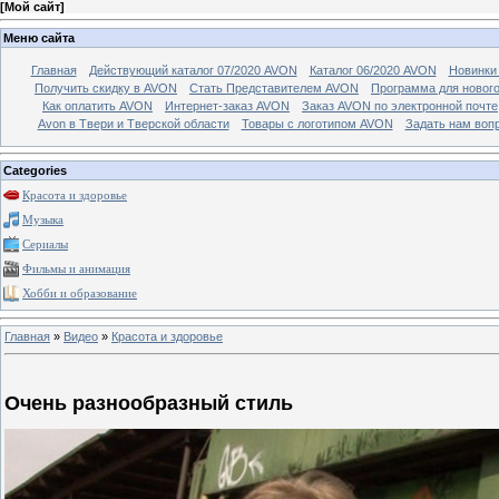
[
Мой сайт
]
Меню сайта
Главная
Действующий каталог 07/2020 AVON
Каталог 06/2020 AVON
Новинки 
Получить скидку в AVON
Стать Представителем AVON
Программа для новог
Как оплатить AVON
Интернет-заказ AVON
Заказ AVON по электронной почте
Avon в Твери и Тверской области
Товары с логотипом AVON
Задать нам воп
Categories
Красота и здоровье
Музыка
Сериалы
Фильмы и анимация
Хобби и образование
Главная
»
Видео
»
Красота и здоровье
Очень разнообразный стиль