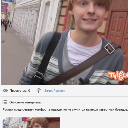
Просмотры
: 0
Street Fashion
Описание материала
:
Руслан предпочитает комфорт в одежде, но не скупится на вещи известных брендов.