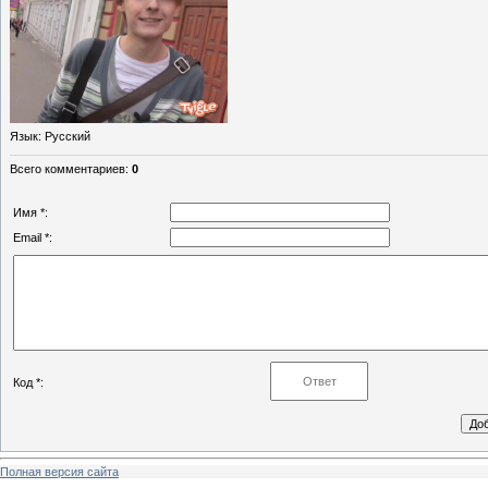
Язык
: Русский
Всего комментариев
:
0
Имя *:
Email *:
Код *:
Полная версия сайта