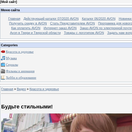
[
Мой сайт
]
Меню сайта
Главная
Действующий каталог 07/2020 AVON
Каталог 06/2020 AVON
Новинки 
Получить скидку в AVON
Стать Представителем AVON
Программа для новог
Как оплатить AVON
Интернет-заказ AVON
Заказ AVON по электронной почте
Avon в Твери и Тверской области
Товары с логотипом AVON
Задать нам воп
Categories
Красота и здоровье
Музыка
Сериалы
Фильмы и анимация
Хобби и образование
Главная
»
Видео
»
Красота и здоровье
Будьте стильными!