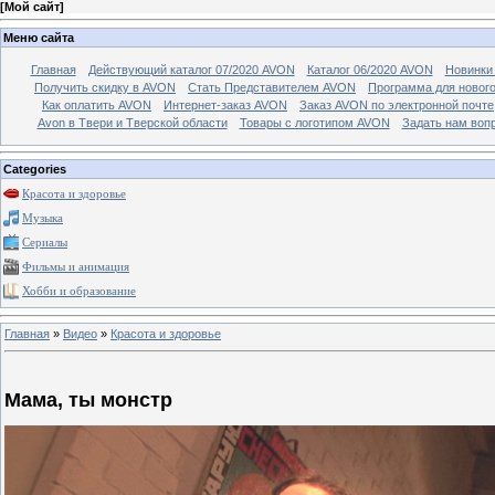
[
Мой сайт
]
Меню сайта
Главная
Действующий каталог 07/2020 AVON
Каталог 06/2020 AVON
Новинки 
Получить скидку в AVON
Стать Представителем AVON
Программа для новог
Как оплатить AVON
Интернет-заказ AVON
Заказ AVON по электронной почте
Avon в Твери и Тверской области
Товары с логотипом AVON
Задать нам воп
Categories
Красота и здоровье
Музыка
Сериалы
Фильмы и анимация
Хобби и образование
Главная
»
Видео
»
Красота и здоровье
Мама, ты монстр