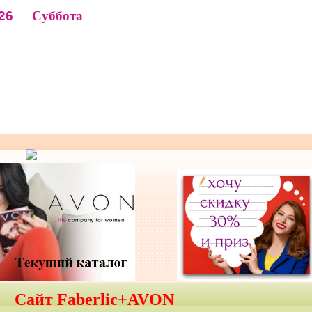
26
Суббота
Сайт Faberlic+AVON