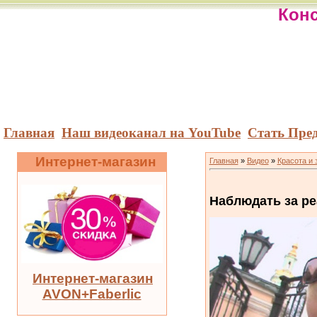
Конс
Главная
Наш видеоканал на YouTube
Стать Пре
Интернет-магазин
Главная
»
Видео
»
Красота и 
Наблюдать за р
Интернет-магазин
AVON+Faberlic