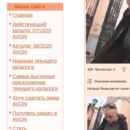
Меню сайта
Главная
Действующий
каталог 07/2020
AVON
Каталог 06/2020
AVON
Новинки текущего
каталога
Просмотры
: 0
Самые выгодные
Описание материала
:
предложения
текущего каталога
Наташа Ленци растит сына и
Хочу сделать заказ
AVON
Получить скидку в
AVON
Стать