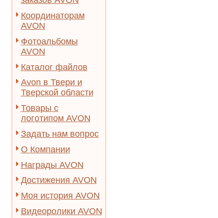
заказов AVON
Координаторам
AVON
Фотоальбомы
AVON
Каталог файлов
Avon в Твери и
Тверской области
Товары с
логотипом AVON
Задать нам вопрос
О Компании
Награды AVON
Достижения AVON
Моя история AVON
Видеоролики AVON