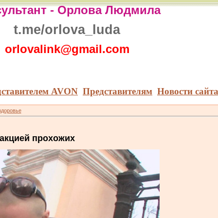
ультант -
Орлова Людмила
t.me/orlova_luda
orlovalink@gmail.com
дставителем AVON
Представителям
Новости сайт
здоровье
еакцией прохожих