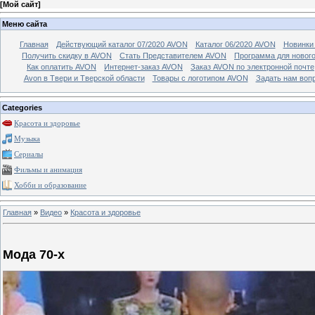
[
Мой сайт
]
Меню сайта
Главная
Действующий каталог 07/2020 AVON
Каталог 06/2020 AVON
Новинки 
Получить скидку в AVON
Стать Представителем AVON
Программа для новог
Как оплатить AVON
Интернет-заказ AVON
Заказ AVON по электронной почте
Avon в Твери и Тверской области
Товары с логотипом AVON
Задать нам воп
Categories
Красота и здоровье
Музыка
Сериалы
Фильмы и анимация
Хобби и образование
Главная
»
Видео
»
Красота и здоровье
Мода 70-х