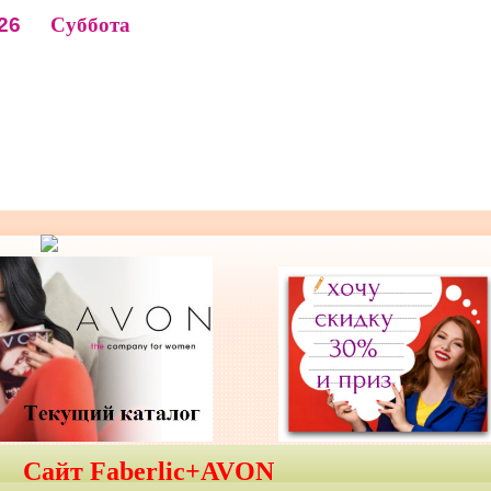
26
Суббота
Сайт Faberlic+AVON