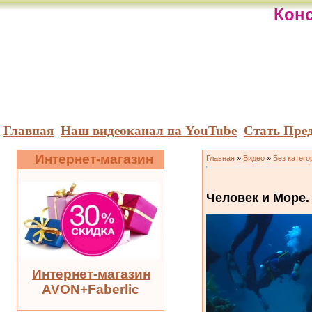
Конс
Главная
Наш видеоканал на YouTube
Стать Пре
Интернет-магазин
Главная
»
Видео
»
Без катего
Человек и Море.
Интернет-магазин
AVON+Faberlic