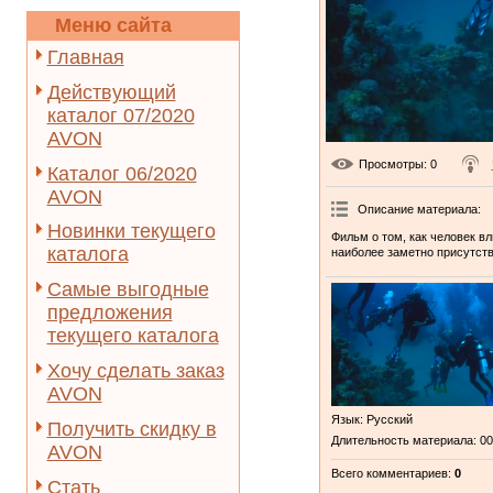
Меню сайта
Главная
Действующий
каталог 07/2020
AVON
Просмотры
: 0
Каталог 06/2020
AVON
Описание материала
:
Новинки текущего
Фильм о том, как человек в
каталога
наиболее заметно присутств
Самые выгодные
предложения
текущего каталога
Хочу сделать заказ
AVON
Язык
: Русский
Получить скидку в
Длительность материала
: 0
AVON
Всего комментариев
:
0
Стать