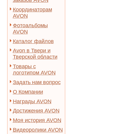
заказов AVON
Координаторам
AVON
Фотоальбомы
AVON
Каталог файлов
Avon в Твери и
Тверской области
Товары с
логотипом AVON
Задать нам вопрос
О Компании
Награды AVON
Достижения AVON
Моя история AVON
Видеоролики AVON