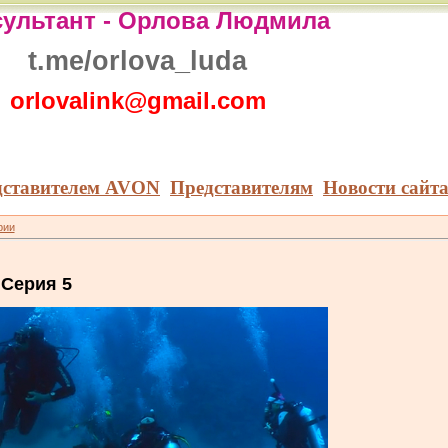
ультант -
Орлова Людмила
t.me/orlova_luda
orlovalink@gmail.com
дставителем AVON
Представителям
Новости сайт
рии
 Серия 5