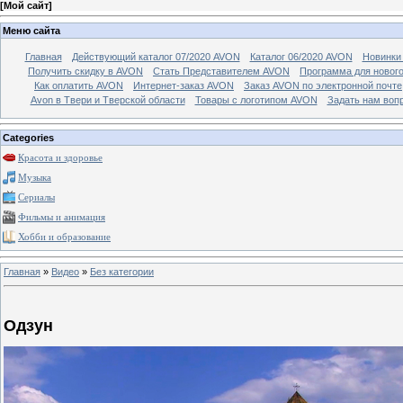
[
Мой сайт
]
Меню сайта
Главная
Действующий каталог 07/2020 AVON
Каталог 06/2020 AVON
Новинки 
Получить скидку в AVON
Стать Представителем AVON
Программа для новог
Как оплатить AVON
Интернет-заказ AVON
Заказ AVON по электронной почте
Avon в Твери и Тверской области
Товары с логотипом AVON
Задать нам воп
Categories
Красота и здоровье
Музыка
Сериалы
Фильмы и анимация
Хобби и образование
Главная
»
Видео
»
Без категории
Одзун