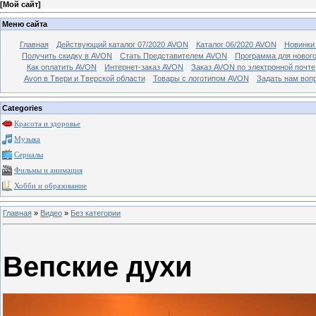
[
Мой сайт
]
Меню сайта
Главная
Действующий каталог 07/2020 AVON
Каталог 06/2020 AVON
Новинки 
Получить скидку в AVON
Стать Представителем AVON
Программа для новог
Как оплатить AVON
Интернет-заказ AVON
Заказ AVON по электронной почте
Avon в Твери и Тверской области
Товары с логотипом AVON
Задать нам воп
Categories
Красота и здоровье
Музыка
Сериалы
Фильмы и анимация
Хобби и образование
Главная
»
Видео
»
Без категории
Вепские духи