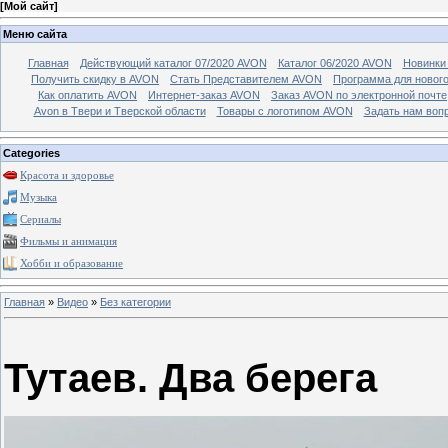
[
Мой сайт
]
Меню сайта
Главная
Действующий каталог 07/2020 AVON
Каталог 06/2020 AVON
Новинки 
Получить скидку в AVON
Стать Представителем AVON
Программа для новог
Как оплатить AVON
Интернет-заказ AVON
Заказ AVON по электронной почте
Avon в Твери и Тверской области
Товары с логотипом AVON
Задать нам воп
Categories
Красота и здоровье
Музыка
Сериалы
Фильмы и анимация
Хобби и образование
Главная
»
Видео
»
Без категории
Тутаев. Два берега