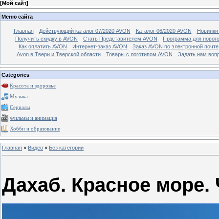
[
Мой сайт
]
Меню сайта
Главная
Действующий каталог 07/2020 AVON
Каталог 06/2020 AVON
Новинки 
Получить скидку в AVON
Стать Представителем AVON
Программа для новог
Как оплатить AVON
Интернет-заказ AVON
Заказ AVON по электронной почте
Avon в Твери и Тверской области
Товары с логотипом AVON
Задать нам воп
Categories
Красота и здоровье
Музыка
Сериалы
Фильмы и анимация
Хобби и образование
Главная
»
Видео
»
Без категории
Дахаб. Красное море. 